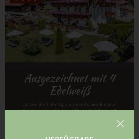
Ausgezeichnet mit 4
Edelweiß
Unsere Breitlehn Appartements wurden vom
Privatvermieter Verband Tirol mit 4 Edelweiß
ausgezeichnet. Dies ist die Auszeichnung für
erstklassige Betriebe mit einer sehr komfortablen,
geschmackvollen TOP-Ausstattung, hell, freundlich,
harmonisch und mit besonderem Flair für gehobene