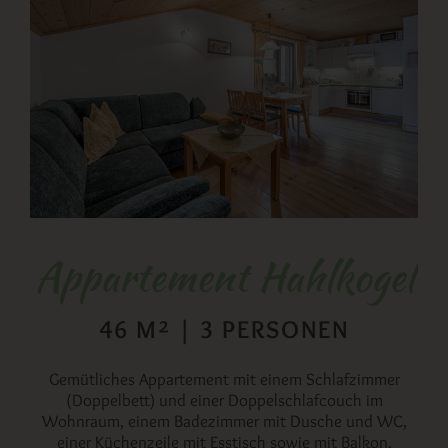
Appartement Hahlkogel
Appartement Kleines
Appartement Wilde
Appartement
Appartement
Breitlehnkogel
Gamskogel
Kögele
Geige
46 M² | 3 PERSONEN
Gemütliches Appartement mit einem Schlafzimmer
37 M² | 2 PERSONEN
47 M² | 4 PERSONEN
58 M² | 4 PERSONEN
67 M² | 6 PERSONEN
(Doppelbett) und einer Doppelschlafcouch im
Wohnraum, einem Badezimmer mit Dusche und WC,
Gemütliches und großzügiges Appartement mit einem
Komfortables und großzügiges Appartement mit zwei
Komfortables Appartement mit einem Schlafzimmer
Gemütliches Appartement mit einem Schlafzimmer
einer Küchenzeile mit Esstisch sowie mit Balkon.