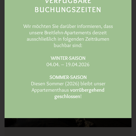
VERFÜGBARE
Wohnansprüche mit qualitativ hochwertigen Möbeln.
BUCHUNGSZEITEN
Wir möchten Sie darüber informieren, dass
unsere Breitlehn-Apartements derzeit
ausschließlich in folgenden Zeiträumen
buchbar sind:
WINTER-SAISON
04.04. – 19.04.2026
SOMMER-SAISON
Diesen Sommer (2026) bleibt unser
Appartementhaus
vorrübergehend
geschlossen
!